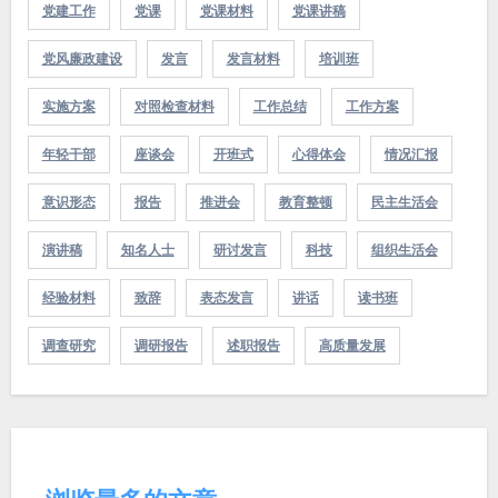
党建工作
党课
党课材料
党课讲稿
党风廉政建设
发言
发言材料
培训班
实施方案
对照检查材料
工作总结
工作方案
年轻干部
座谈会
开班式
心得体会
情况汇报
意识形态
报告
推进会
教育整顿
民主生活会
演讲稿
知名人士
研讨发言
科技
组织生活会
经验材料
致辞
表态发言
讲话
读书班
调查研究
调研报告
述职报告
高质量发展