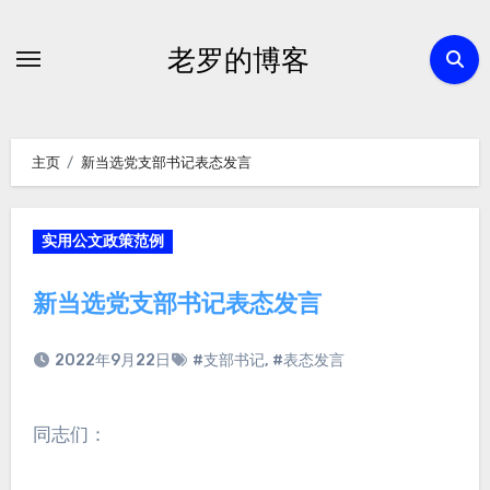
跳
转
老罗的博客
到
内
容
主页
新当选党支部书记表态发言
实用公文政策范例
新当选党支部书记表态发言
2022年9月22日
#支部书记
,
#表态发言
同志们：