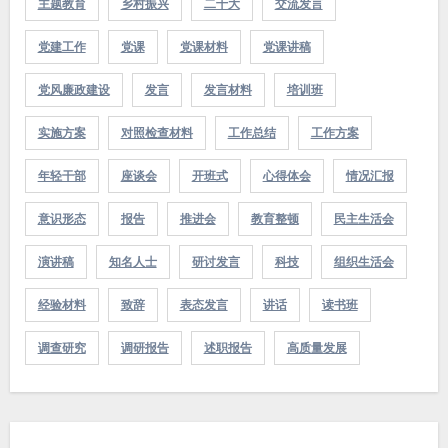
主题教育
乡村振兴
二十大
交流发言
党建工作
党课
党课材料
党课讲稿
党风廉政建设
发言
发言材料
培训班
实施方案
对照检查材料
工作总结
工作方案
年轻干部
座谈会
开班式
心得体会
情况汇报
意识形态
报告
推进会
教育整顿
民主生活会
演讲稿
知名人士
研讨发言
科技
组织生活会
经验材料
致辞
表态发言
讲话
读书班
调查研究
调研报告
述职报告
高质量发展