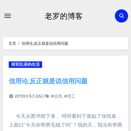
跳
转
老罗的博客
到
内
容
主页
信用论,反正就是说信用问题
胡言乱语的生活
信用论,反正就是说信用问题
2010年5月26日
#信用
,
#理工
今天从图书馆下来， 呵呵看到下面贴了张纸条，
上面曰“今天你带两毛钱了吗”？我的天，我没有带两