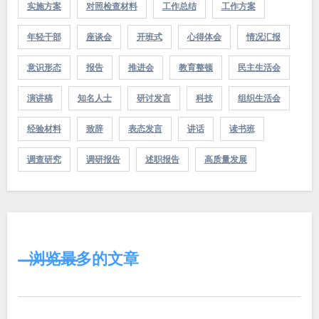
实施方案
对照检查材料
工作总结
工作方案
年轻干部
座谈会
开班式
心得体会
情况汇报
意识形态
报告
推进会
教育整顿
民主生活会
演讲稿
知名人士
研讨发言
科技
组织生活会
经验材料
致辞
表态发言
讲话
读书班
调查研究
调研报告
述职报告
高质量发展
浏览最多的文章