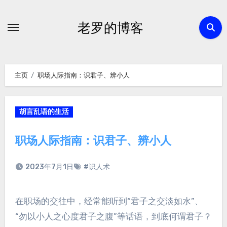
跳
转
老罗的博客
到
内
容
主页
职场人际指南：识君子、辨小人
胡言乱语的生活
职场人际指南：识君子、辨小人
2023年7月1日
#识人术
在职场的交往中，经常能听到“君子之交淡如水”、
“勿以小人之心度君子之腹”等话语，到底何谓君子？