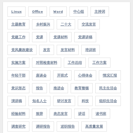
Linux
Office
Word
中心组
主持词
主题教育
乡村振兴
二十大
交流发言
党建工作
党课
党课材料
党课讲稿
党风廉政建设
发言
发言材料
培训班
实施方案
对照检查材料
工作总结
工作方案
年轻干部
座谈会
开班式
心得体会
情况汇报
意识形态
报告
推进会
教育整顿
民主生活会
演讲稿
知名人士
研讨发言
科技
组织生活会
经验材料
致辞
表态发言
讲话
读书班
调查研究
调研报告
述职报告
高质量发展