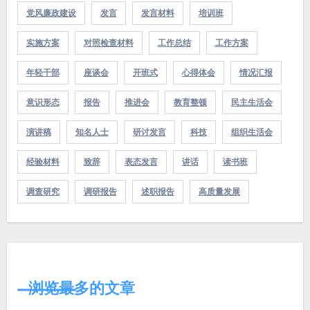
党风廉政建设
发言
发言材料
培训班
实施方案
对照检查材料
工作总结
工作方案
年轻干部
座谈会
开班式
心得体会
情况汇报
意识形态
报告
推进会
教育整顿
民主生活会
演讲稿
知名人士
研讨发言
科技
组织生活会
经验材料
致辞
表态发言
讲话
读书班
调查研究
调研报告
述职报告
高质量发展
浏览最多的文章