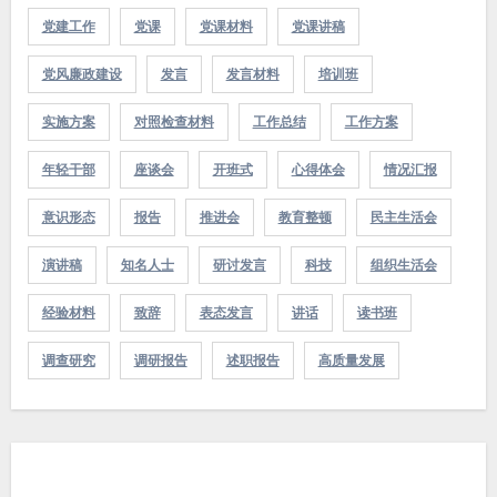
党建工作
党课
党课材料
党课讲稿
党风廉政建设
发言
发言材料
培训班
实施方案
对照检查材料
工作总结
工作方案
年轻干部
座谈会
开班式
心得体会
情况汇报
意识形态
报告
推进会
教育整顿
民主生活会
演讲稿
知名人士
研讨发言
科技
组织生活会
经验材料
致辞
表态发言
讲话
读书班
调查研究
调研报告
述职报告
高质量发展