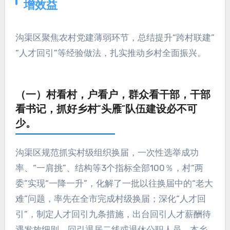
增效益
沟渠区聚焦农村党建薄弱环节，总结提升“跨村联建”
“人才回引”等经验做法，扎实推动乡村全面振兴。
（一）村看村，户看户，群众看干部，干部
看书记，抓好乡村“头雁”队伍建设必不可
少。
沟渠区规范抓实村级组织换届，一次性选举成功
率、“一肩挑”、结构等3个指标全部100％，村“两
委”实现“一降一升”，化解了一批以往换届中的“老大
难”问题，率先在全市完成村级换届；深化“人才回
引”，制定人才回引九条措施，出台回引人才薪酬待
遇发放细则，回引退居二线或退休公职人员、本乡