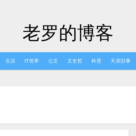
老罗的博客
生活
IT世界
公文
文史哲
科普
天涯旧事