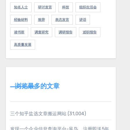
知名人士
研讨发言
科技
组织生活会
经验材料
致辞
表态发言
讲话
读书班
调查研究
调研报告
述职报告
高质量发展
浏览最多的文章
三个知乎盐选文章搬运网站
(31,004)
发现一个企业信息查询平台-风鸟，注册即送5年