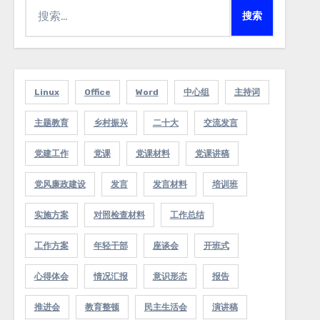
搜
索：
Linux
Office
Word
中心组
主持词
主题教育
乡村振兴
二十大
交流发言
党建工作
党课
党课材料
党课讲稿
党风廉政建设
发言
发言材料
培训班
实施方案
对照检查材料
工作总结
工作方案
年轻干部
座谈会
开班式
心得体会
情况汇报
意识形态
报告
推进会
教育整顿
民主生活会
演讲稿