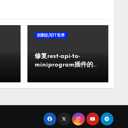
胡剽乱写IT世界
修复rest-api-to-
miniprogram插件的一
个line 16错误