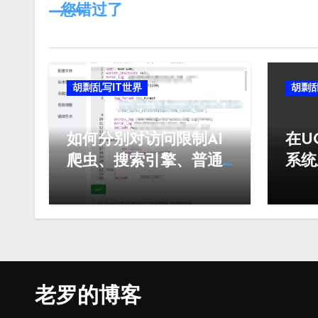
您错过了
胡剽乱写IT世界
胡剽乱
如何分别对访问限制AI
在U
爬虫、搜索引擎、普通
系统
用户的访问频次
fla
老罗的博客