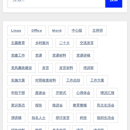
索：
Linux
Office
Word
中心组
主持词
主题教育
乡村振兴
二十大
交流发言
党建工作
党课
党课材料
党课讲稿
党风廉政建设
发言
发言材料
培训班
实施方案
对照检查材料
工作总结
工作方案
年轻干部
座谈会
开班式
心得体会
情况汇报
意识形态
报告
推进会
教育整顿
民主生活会
演讲稿
知名人士
研讨发言
科技
组织生活会