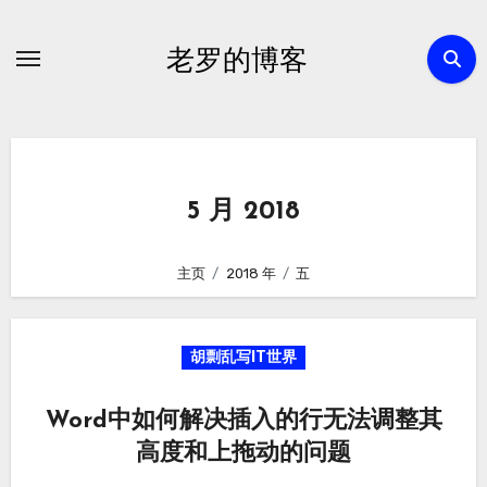
跳
转
老罗的博客
到
内
容
5 月 2018
主页
2018 年
五
胡剽乱写IT世界
Word中如何解决插入的行无法调整其
高度和上拖动的问题