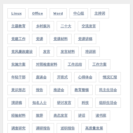
Linux
Office
Word
中心组
主持词
主题教育
乡村振兴
二十大
交流发言
党建工作
党课
党课材料
党课讲稿
党风廉政建设
发言
发言材料
培训班
实施方案
对照检查材料
工作总结
工作方案
年轻干部
座谈会
开班式
心得体会
情况汇报
意识形态
报告
推进会
教育整顿
民主生活会
演讲稿
知名人士
研讨发言
科技
组织生活会
经验材料
致辞
表态发言
讲话
读书班
调查研究
调研报告
述职报告
高质量发展