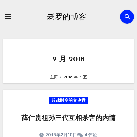
跳
转
老罗的博客
到
内
容
2 月 2018
主页
2018 年
五
超越时空的文史哲
薛仁贵祖孙三代互相杀害的内情
2018年2月10日
4 评论