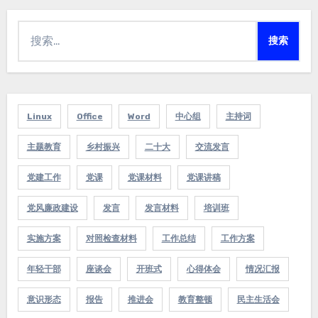
搜
索：
Linux
Office
Word
中心组
主持词
主题教育
乡村振兴
二十大
交流发言
党建工作
党课
党课材料
党课讲稿
党风廉政建设
发言
发言材料
培训班
实施方案
对照检查材料
工作总结
工作方案
年轻干部
座谈会
开班式
心得体会
情况汇报
意识形态
报告
推进会
教育整顿
民主生活会