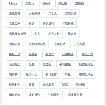
Linux
Office
Word
中心组
主持词
主题教育
乡村振兴
二十大
交流发言
党建工作
党课
党课材料
党课讲稿
党风廉政建设
发言
发言材料
培训班
实施方案
对照检查材料
工作总结
工作方案
年轻干部
座谈会
开班式
心得体会
情况汇报
意识形态
报告
推进会
教育整顿
民主生活会
演讲稿
知名人士
研讨发言
科技
组织生活会
经验材料
致辞
表态发言
讲话
读书班
调查研究
调研报告
述职报告
高质量发展