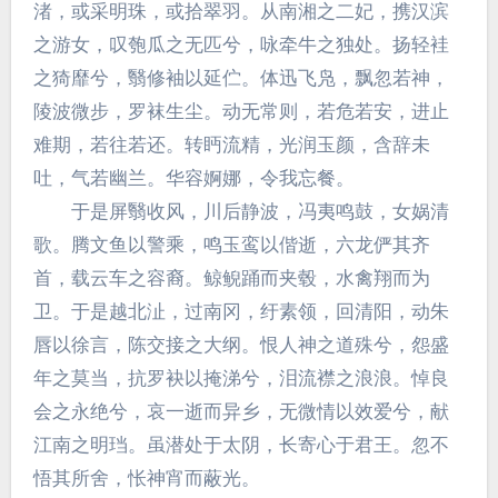
渚，或采明珠，或拾翠羽。从南湘之二妃，携汉滨
之游女，叹匏瓜之无匹兮，咏牵牛之独处。扬轻袿
之猗靡兮，翳修袖以延伫。体迅飞凫，飘忽若神，
陵波微步，罗袜生尘。动无常则，若危若安，进止
难期，若往若还。转眄流精，光润玉颜，含辞未
吐，气若幽兰。华容婀娜，令我忘餐。
于是屏翳收风，川后静波，冯夷鸣鼓，女娲清
歌。腾文鱼以警乘，鸣玉鸾以偕逝，六龙俨其齐
首，载云车之容裔。鲸鲵踊而夹毂，水禽翔而为
卫。于是越北沚，过南冈，纡素领，回清阳，动朱
唇以徐言，陈交接之大纲。恨人神之道殊兮，怨盛
年之莫当，抗罗袂以掩涕兮，泪流襟之浪浪。悼良
会之永绝兮，哀一逝而异乡，无微情以效爱兮，献
江南之明珰。虽潜处于太阴，长寄心于君王。忽不
悟其所舍，怅神宵而蔽光。