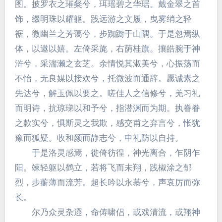
图。披罗衣之璀粲兮，珥瑶碧之华琚。戴金翠之首
饰，缀明珠以耀躯。践远游之文履，曳雾绡之轻
裾，微幽兰之芳蔼兮，步踟蹰于山隅。于是忽焉纵
体，以遨以嬉。左倚采旄，右荫桂旗。攘皓腕于神
浒兮，采湍濑之玄芝。余情悦其淑美兮，心振荡而
不怡，无良媒以接欢兮，托微波而通辞。愿诚素之
先达兮，解玉佩以要之。嗟佳人之信修兮，羌习礼
而明诗，抗琼珶以和予兮，指潜渊而为期。执眷眷
之款实兮，惧斯灵之我欺，感交甫之弃言兮，怅犹
豫而狐疑。收和颜而静志兮，申礼防以自持。
于是洛灵感焉，徙倚彷徨，神光离合，乍阴乍
阳。竦轻躯以鹤立，若将飞而未翔，践椒涂之郁
烈，步蘅薄而流芳。超长吟以永慕兮，声哀厉而弥
长。
尔乃众灵杂遝，命俦啸侣，或戏清流，或翔神