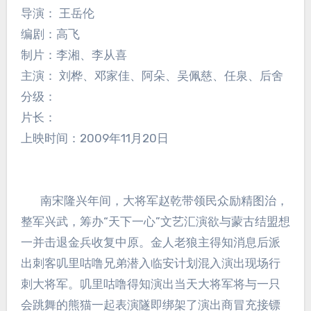
导演： 王岳伦
编剧：高飞
制片：李湘、李从喜
主演： 刘桦、邓家佳、阿朵、吴佩慈、任泉、后舍
分级：
片长：
上映时间：2009年11月20日
南宋隆兴年间，大将军赵乾带领民众励精图治，
整军兴武，筹办“天下一心”文艺汇演欲与蒙古结盟想
一并击退金兵收复中原。金人老狼主得知消息后派
出刺客叽里咕噜兄弟潜入临安计划混入演出现场行
刺大将军。叽里咕噜得知演出当天大将军将与一只
会跳舞的熊猫一起表演隧即绑架了演出商冒充接镖