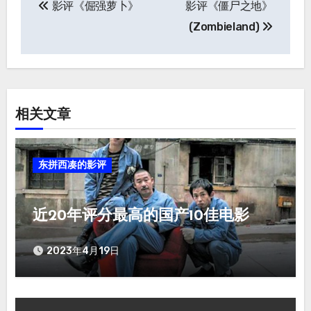
影评《倔强萝卜》
影评《僵尸之地》
文
(Zombieland)
章
导
航
相关文章
东拼西凑的影评
近20年评分最高的国产10佳电影
2023年4月19日