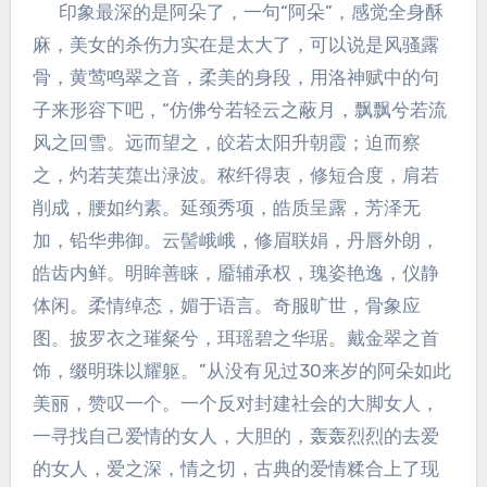
印象最深的是阿朵了，一句“阿朵”，感觉全身酥
麻，美女的杀伤力实在是太大了，可以说是风骚露
骨，黄莺鸣翠之音，柔美的身段，用洛神赋中的句
子来形容下吧，“仿佛兮若轻云之蔽月，飘飘兮若流
风之回雪。远而望之，皎若太阳升朝霞；迫而察
之，灼若芙蕖出渌波。秾纤得衷，修短合度，肩若
削成，腰如约素。延颈秀项，皓质呈露，芳泽无
加，铅华弗御。云髻峨峨，修眉联娟，丹唇外朗，
皓齿内鲜。明眸善睐，靥辅承权，瑰姿艳逸，仪静
体闲。柔情绰态，媚于语言。奇服旷世，骨象应
图。披罗衣之璀粲兮，珥瑶碧之华琚。戴金翠之首
饰，缀明珠以耀躯。”从没有见过30来岁的阿朵如此
美丽，赞叹一个。一个反对封建社会的大脚女人，
一寻找自己爱情的女人，大胆的，轰轰烈烈的去爱
的女人，爱之深，情之切，古典的爱情糅合上了现