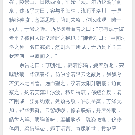
谷，陵景山。日既西倾，车殆马烦。尔乃税驾乎蘅
皋，秣驷乎芝田，容与乎阳林，流眄乎洛川。于是
精移神骇，忽焉思散，俯则未察，仰以殊观。睹一
丽人，于岩之畔。乃援御者而告之曰：“尔有觌于彼
者乎？彼何人斯？若此之艳也！”御者对曰：“臣闻河
洛之神，名曰宓妃，然则君王所见，无乃是乎？其
状若何，臣愿闻之。”
余告之曰：“其形也，翩若惊鸿，婉若游龙，荣
曜秋菊，华茂春松。仿佛兮若轻云之蔽月，飘飘兮
若流风之回雪。远而望之，皎若太阳升朝霞；迫而
察之，灼若芙蕖出渌波。秾纤得衷，修短合度，肩
若削成，腰如约素。延颈秀项，皓质呈露，芳泽无
加，铅华弗御。云髻峨峨，修眉联娟，丹唇外朗，
皓齿内鲜。明眸善睐，靥辅承权，瑰姿艳逸，仪静
体闲。柔情绰态，媚于语言。奇服旷世，骨象应