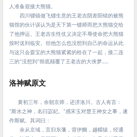
人准备迎接大熊猫。
四川镖镇做飞镖生意的王老吉阴差阳错的被熊
猫馆的伙计误认为是天下第一镖师而把大熊猫交给
了他押运。王老吉生性仗义决定不辱使命把大熊猫
按时送到临安。但他怎么也没想到自己的命运从此
与这只会耍宝的大熊猫紧紧的栓在了一起，接二连
三的“没想到”彻底颠覆了王老吉的大侠梦……
洛神赋原文
黄初三年，余朝京师，还济洛川。古人有言：
“斯水之神，名曰宓妃。”感宋玉对楚王神女之事，遂
作斯赋。其词曰：
余从京域，言归东藩，背伊阙，越轘辕，经通