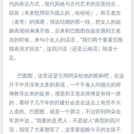
代的表达方式，现代风格与古代艺术的完美结合，
叹矣（本来想用叹为观止的，哈哈哈）。和王老吉
（道哥）的偶遇，强迫结婚的那一段，把女人的妩
媚表现得淋漓尽致，后来和巴图图在临安遇到王老
吉的时候，来句小女人的话语，“我们两个要看完熊
猫表演才回去”，这四川话（还是云南话）味道十
足。
巴图图，这里还是引用阿朵给他的昵称吧，在这
片子中并没有太多的表现，一个不食人间烟火的师
傅教导出来的徒弟，感觉和王老吉师傅是有得一拼
的，看样子几千年的封建社会是在这点上有些不大
人道的。巴图图，就是一个莽汉，不过听到阿朵在
牢房中说，“我要的是
男人
，
不是超人
”典型的四川
话，我笑了大家都笑了，这里要提醒今天的女孩子