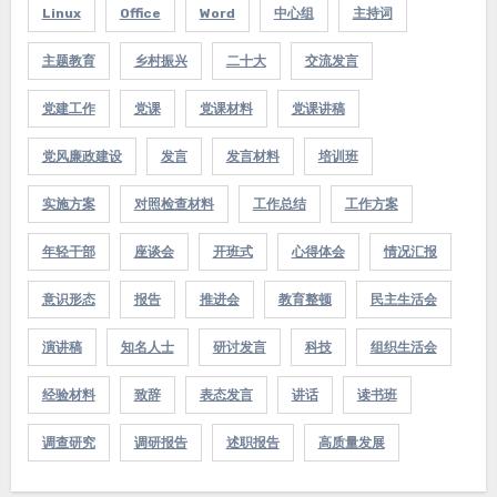
Linux
Office
Word
中心组
主持词
主题教育
乡村振兴
二十大
交流发言
党建工作
党课
党课材料
党课讲稿
党风廉政建设
发言
发言材料
培训班
实施方案
对照检查材料
工作总结
工作方案
年轻干部
座谈会
开班式
心得体会
情况汇报
意识形态
报告
推进会
教育整顿
民主生活会
演讲稿
知名人士
研讨发言
科技
组织生活会
经验材料
致辞
表态发言
讲话
读书班
调查研究
调研报告
述职报告
高质量发展