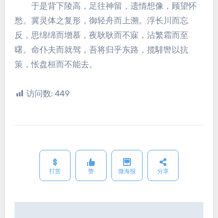
于是背下陵高，足往神留，遗情想像，顾望怀
愁。冀灵体之复形，御轻舟而上溯。浮长川而忘
反，思绵绵而增慕，夜耿耿而不寐，沾繁霜而至
曙。命仆夫而就驾，吾将归乎东路，揽騑辔以抗
策，怅盘桓而不能去。
访问数:
449
打赏
赞
微海报
分享