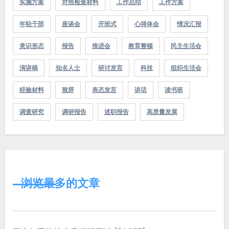
实施方案
对照检查材料
工作总结
工作方案
年轻干部
座谈会
开班式
心得体会
情况汇报
意识形态
报告
推进会
教育整顿
民主生活会
演讲稿
知名人士
研讨发言
科技
组织生活会
经验材料
致辞
表态发言
讲话
读书班
调查研究
调研报告
述职报告
高质量发展
浏览最多的文章