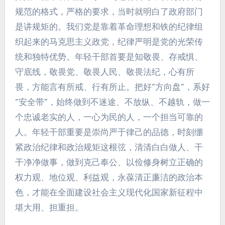
规范的格式，严格的要求，当时就明白了政府部门
是讲规矩的。我们党是靠着革命理想和铁的纪律组
织起来的马克思主义政党，纪律严明是党的光荣传
统和独特优势。年轻干部首要是知敬畏、存戒惧、
守底线，敬畏党、敬畏人民、敬畏法纪，心有所
畏，方能言有所戒、行有所止。把好“方向盘”，系好
“安全带”，始终做到不迷途、不放纵、不越轨，做一
个忠诚老实的人，一心为民的人，一个担当可靠的
人。年轻干部重要是崇尚严于律己的品德，时刻绷
紧政治纪律和政治规矩这根弦，清清白白做人、干
干净净做事，做到克己奉公、以俭修身树立正确的
权力观、地位观、利益观，永葆清正廉洁的政治本
色，才能在全面建设社会主义现代化国家新征程中
堪大用、担重担。