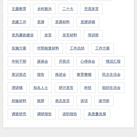
主题教育
乡村振兴
二十大
交流发言
党建工作
党课
党课材料
党课讲稿
党风廉政建设
发言
发言材料
培训班
实施方案
对照检查材料
工作总结
工作方案
年轻干部
座谈会
开班式
心得体会
情况汇报
意识形态
报告
推进会
教育整顿
民主生活会
演讲稿
知名人士
研讨发言
科技
组织生活会
经验材料
致辞
表态发言
讲话
读书班
调查研究
调研报告
述职报告
高质量发展