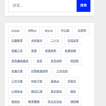
搜
索：
Linux
Office
Word
中心组
主持词
主题教育
乡村振兴
二十大
交流发言
党建工作
党课
党课材料
党课讲稿
党风廉政建设
发言
发言材料
培训班
实施方案
对照检查材料
工作总结
工作方案
年轻干部
座谈会
开班式
心得体会
情况汇报
意识形态
报告
推进会
教育整顿
民主生活会
演讲稿