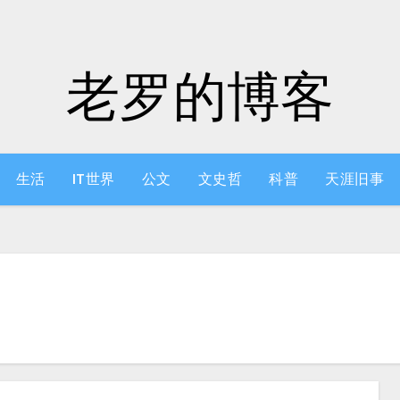
老罗的博客
生活
IT世界
公文
文史哲
科普
天涯旧事