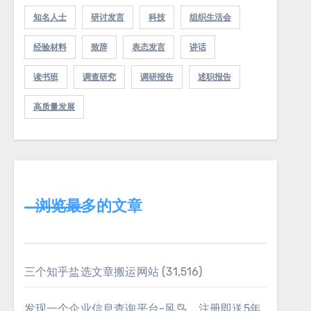
知名人士
研讨发言
科技
组织生活会
经验材料
致辞
表态发言
讲话
读书班
调查研究
调研报告
述职报告
高质量发展
浏览最多的文章
三个知乎盐选文章搬运网站
(31,516)
发现一个企业信息查询平台-风鸟，注册即送5年