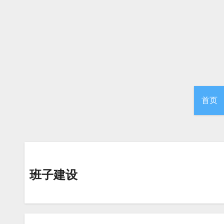
跳
转
到
内
容
首页
班子建设