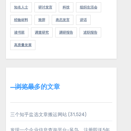
知名人士
研讨发言
科技
组织生活会
经验材料
致辞
表态发言
讲话
读书班
调查研究
调研报告
述职报告
高质量发展
浏览最多的文章
三个知乎盐选文章搬运网站
(31,524)
发现一个企业信息查询平台-风鸟，注册即送5年