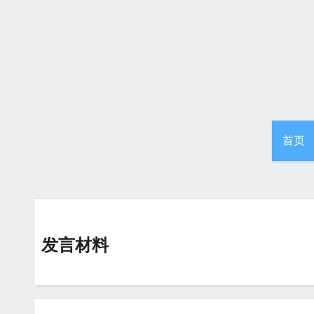
跳
转
到
内
容
首页
发言材料