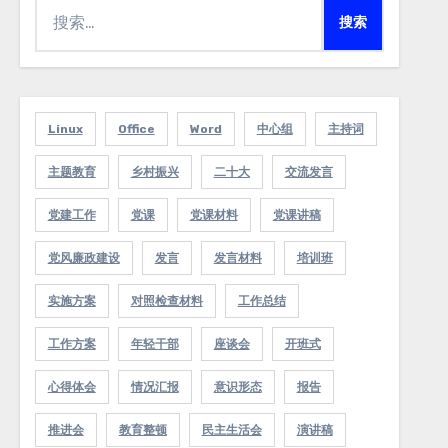
搜
索：
Linux
Office
Word
中心组
主持词
主题教育
乡村振兴
二十大
交流发言
党建工作
党课
党课材料
党课讲稿
党风廉政建设
发言
发言材料
培训班
实施方案
对照检查材料
工作总结
工作方案
年轻干部
座谈会
开班式
心得体会
情况汇报
意识形态
报告
推进会
教育整顿
民主生活会
演讲稿