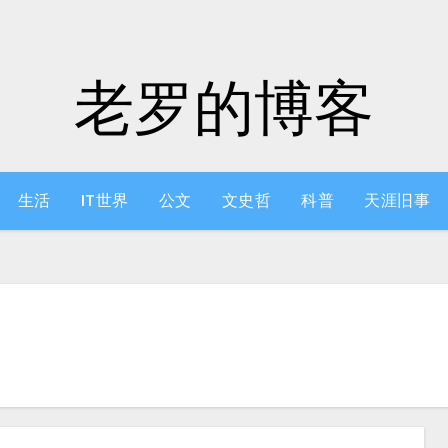
老罗的博客
生活
IT世界
公文
文史哲
科普
天涯旧事