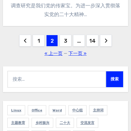
调查研究是我们党的传家宝。为进一步深入贯彻落
实党的二十大精神…
1
2
3
…
14
文
« 上一页
—
下一页 »
章
分
搜
页
索：
Linux
Office
Word
中心组
主持词
主题教育
乡村振兴
二十大
交流发言