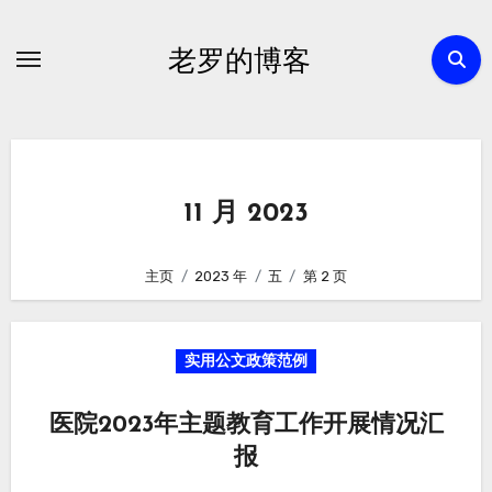
跳
转
老罗的博客
到
内
容
11 月 2023
主页
2023 年
五
第 2 页
实用公文政策范例
医院2023年主题教育工作开展情况汇
报