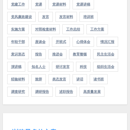
党建工作
党课
党课材料
党课讲稿
党风廉政建设
发言
发言材料
培训班
实施方案
对照检查材料
工作总结
工作方案
年轻干部
座谈会
开班式
心得体会
情况汇报
意识形态
报告
推进会
教育整顿
民主生活会
演讲稿
知名人士
研讨发言
科技
组织生活会
经验材料
致辞
表态发言
讲话
读书班
调查研究
调研报告
述职报告
高质量发展