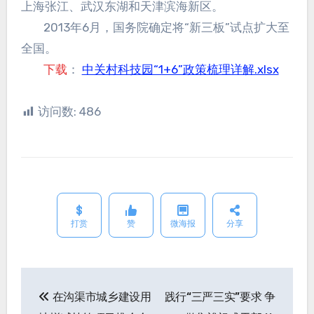
上海张江、武汉东湖和天津滨海新区。
2013年6月，国务院确定将“新三板”试点扩大至
全国。
下载
：
中关村科技园“1+6”政策梳理详解.xlsx
访问数:
486
打赏
赞
微海报
分享
在沟渠市城乡建设用
践行“三严三实”要求 争
文