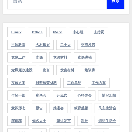
索：
Linux
Office
Word
中心组
主持词
主题教育
乡村振兴
二十大
交流发言
党建工作
党课
党课材料
党课讲稿
党风廉政建设
发言
发言材料
培训班
实施方案
对照检查材料
工作总结
工作方案
年轻干部
座谈会
开班式
心得体会
情况汇报
意识形态
报告
推进会
教育整顿
民主生活会
演讲稿
知名人士
研讨发言
科技
组织生活会