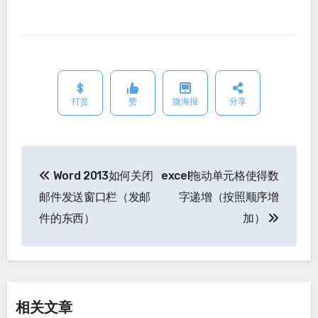
打赏
赞
微海报
分享
Word 2013如何关闭
excel拖动单元格使得数
文
邮件发送窗口栏（发邮
字递增（按照顺序增
章
件的东西）
加）
导
航
相关文章