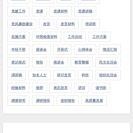
党建工作
党课
党课材料
党课讲稿
党风廉政建设
发言
发言材料
培训班
实施方案
对照检查材料
工作总结
工作方案
年轻干部
座谈会
开班式
心得体会
情况汇报
意识形态
报告
推进会
教育整顿
民主生活会
演讲稿
知名人士
研讨发言
科技
组织生活会
经验材料
致辞
表态发言
讲话
读书班
调查研究
调研报告
述职报告
高质量发展