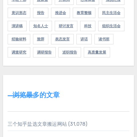
意识形态
报告
推进会
教育整顿
民主生活会
演讲稿
知名人士
研讨发言
科技
组织生活会
经验材料
致辞
表态发言
讲话
读书班
调查研究
调研报告
述职报告
高质量发展
浏览最多的文章
三个知乎盐选文章搬运网站
(31,078)