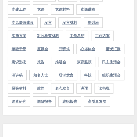
党建工作
党课
党课材料
党课讲稿
党风廉政建设
发言
发言材料
培训班
实施方案
对照检查材料
工作总结
工作方案
年轻干部
座谈会
开班式
心得体会
情况汇报
意识形态
报告
推进会
教育整顿
民主生活会
演讲稿
知名人士
研讨发言
科技
组织生活会
经验材料
致辞
表态发言
讲话
读书班
调查研究
调研报告
述职报告
高质量发展