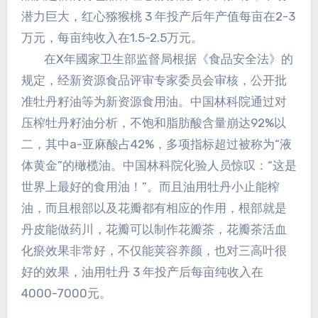
潜力巨大，红心猕猴桃 3 年投产后年产值每亩在2-3
万元，每亩纯收入在1.5-2.5万元。
在X年國家卫生部监督局根据《食品安全法》的
规定，经新资源食品评审专家委员会审核，公开批
准牡丹籽油等为新资源食用油。中国林科院通过对
压榨牡丹籽油分析，不饱和脂肪酸含量崩达92%以
二，其中a-亚麻酸占42%，多项指标超过被称为“液
体黄金”的橄榄油。中国林科院化验人员惊叹：“这是
世界上最好的食用油！”。而且油用牡丹小止能榨
油，而且根部以及花瓣都有相应的作用，根部就是
丹皮能做药川，花瓣可以制作花瓣茶，花瓣茶活血
化瘀效果非常好，不仅能荚容养颜，也对三高叶很
好的效果，油用牡丹 3 年投产后每亩纯收入在
4000-7000元。