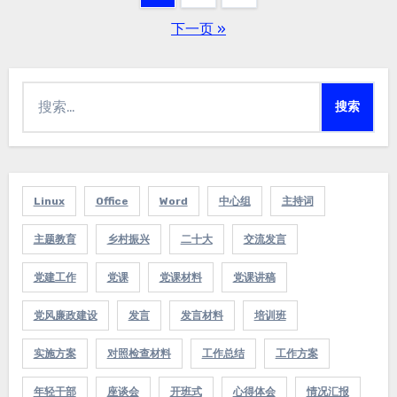
文
下一页 »
章
分
搜
页
索：
Linux
Office
Word
中心组
主持词
主题教育
乡村振兴
二十大
交流发言
党建工作
党课
党课材料
党课讲稿
党风廉政建设
发言
发言材料
培训班
实施方案
对照检查材料
工作总结
工作方案
年轻干部
座谈会
开班式
心得体会
情况汇报