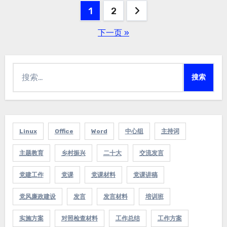
1
2
文
下一页 »
章
分
搜
页
索：
Linux
Office
Word
中心组
主持词
主题教育
乡村振兴
二十大
交流发言
党建工作
党课
党课材料
党课讲稿
党风廉政建设
发言
发言材料
培训班
实施方案
对照检查材料
工作总结
工作方案