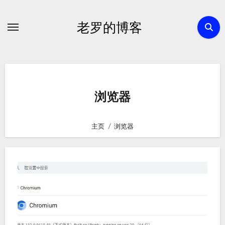
跳
转
老罗的博客
到
内
容
浏览器
主页
浏览器