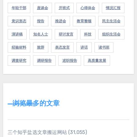
年轻干部
座谈会
开班式
心得体会
情况汇报
意识形态
报告
推进会
教育整顿
民主生活会
演讲稿
知名人士
研讨发言
科技
组织生活会
经验材料
致辞
表态发言
讲话
读书班
调查研究
调研报告
述职报告
高质量发展
浏览最多的文章
三个知乎盐选文章搬运网站
(31,055)