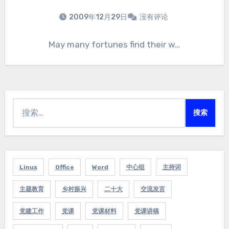
2009年12月29日
没有评论
May many fortunes find their w…
搜
索：
Linux
Office
Word
中心组
主持词
主题教育
乡村振兴
二十大
交流发言
党建工作
党课
党课材料
党课讲稿