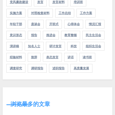
党风廉政建设
发言
发言材料
培训班
实施方案
对照检查材料
工作总结
工作方案
年轻干部
座谈会
开班式
心得体会
情况汇报
意识形态
报告
推进会
教育整顿
民主生活会
演讲稿
知名人士
研讨发言
科技
组织生活会
经验材料
致辞
表态发言
讲话
读书班
调查研究
调研报告
述职报告
高质量发展
浏览最多的文章