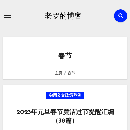
跳
转
老罗的博客
到
内
容
春节
主页
春节
实用公文政策范例
2023年元旦春节廉洁过节提醒汇编
（38篇）