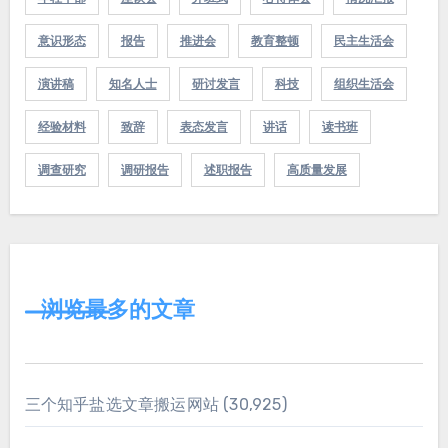
意识形态
报告
推进会
教育整顿
民主生活会
演讲稿
知名人士
研讨发言
科技
组织生活会
经验材料
致辞
表态发言
讲话
读书班
调查研究
调研报告
述职报告
高质量发展
浏览最多的文章
三个知乎盐选文章搬运网站
(30,925)