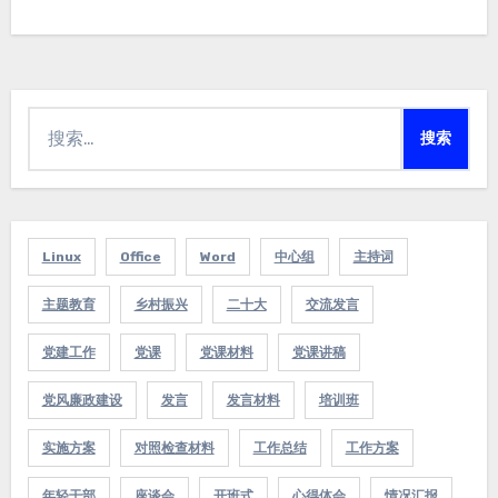
搜
索：
Linux
Office
Word
中心组
主持词
主题教育
乡村振兴
二十大
交流发言
党建工作
党课
党课材料
党课讲稿
党风廉政建设
发言
发言材料
培训班
实施方案
对照检查材料
工作总结
工作方案
年轻干部
座谈会
开班式
心得体会
情况汇报