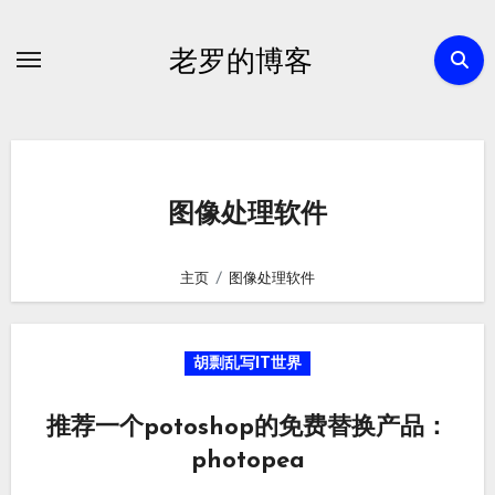
跳
转
老罗的博客
到
内
容
图像处理软件
主页
图像处理软件
胡剽乱写IT世界
推荐一个potoshop的免费替换产品：
photopea