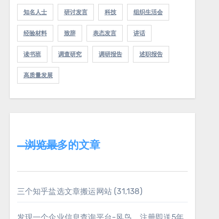
知名人士
研讨发言
科技
组织生活会
经验材料
致辞
表态发言
讲话
读书班
调查研究
调研报告
述职报告
高质量发展
浏览最多的文章
三个知乎盐选文章搬运网站
(31,138)
发现一个企业信息查询平台-风鸟，注册即送5年