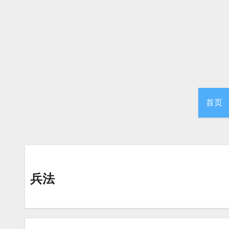
跳
转
到
内
容
首页
兵法