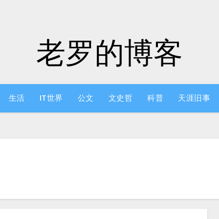
老罗的博客
生活
IT世界
公文
文史哲
科普
天涯旧事