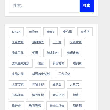
搜
索：
Linux
Office
Word
中心组
主持词
主题教育
乡村振兴
二十大
交流发言
党建工作
党课
党课材料
党课讲稿
党风廉政建设
发言
发言材料
培训班
实施方案
对照检查材料
工作总结
工作方案
年轻干部
座谈会
开班式
心得体会
情况汇报
意识形态
报告
推进会
教育整顿
民主生活会
演讲稿