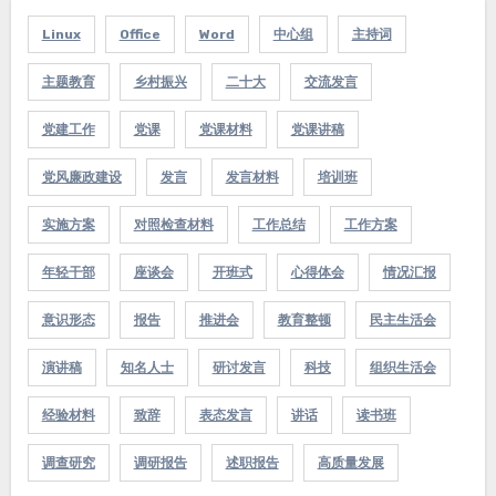
Linux
Office
Word
中心组
主持词
主题教育
乡村振兴
二十大
交流发言
党建工作
党课
党课材料
党课讲稿
党风廉政建设
发言
发言材料
培训班
实施方案
对照检查材料
工作总结
工作方案
年轻干部
座谈会
开班式
心得体会
情况汇报
意识形态
报告
推进会
教育整顿
民主生活会
演讲稿
知名人士
研讨发言
科技
组织生活会
经验材料
致辞
表态发言
讲话
读书班
调查研究
调研报告
述职报告
高质量发展