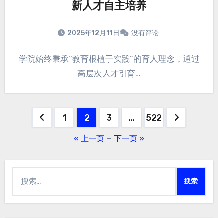
新人才自主培养
2025年12月11日
没有评论
学院始终秉承“教育根植于实践”的育人理念，通过
高层次人才引育…
1
2
3
…
522
文
« 上一页
—
下一页 »
章
分
搜
页
索：