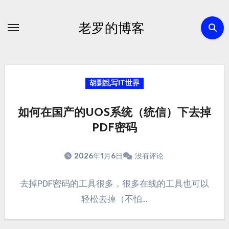
跳
转
老罗的博客
到
内
容
胡剽乱写IT世界
如何在国产的UOS系统（统信）下去掉
PDF密码
2026年1月6日
没有评论
去掉PDF密码的工具很多，很多在线的工具也可以
轻松去掉（不怕…